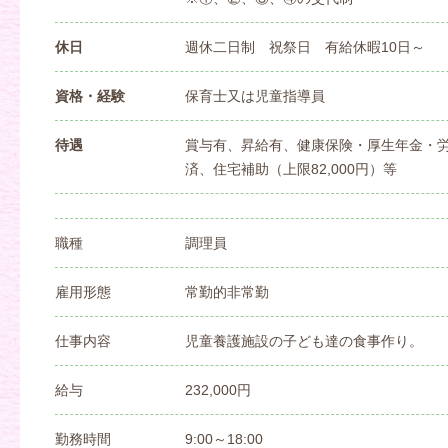
休日
週休二日制 祝祭日 有給休暇10日～
資格・経験
保育士又は児童指導員
待遇
賞与有、昇給有、健康保険・厚生年金・
済、住宅補助（上限82,000円）等
職種
調理員
雇用形態
常勤的非常勤
仕事内容
児童養護施設の子ども達の食事作り。
給与
232,000円
勤務時間
9:00～18:00