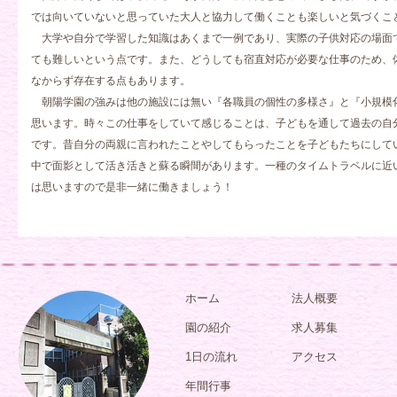
では向いていないと思っていた大人と協力して働くことも楽しいと気づくこ
大学や自分で学習した知識はあくまで一例であり、実際の子供対応の場面
ても難しいという点です。また、どうしても宿直対応が必要な仕事のため、
なからず存在する点もあります。
朝陽学園の強みは他の施設には無い『各職員の個性の多様さ』と『小規模
思います。時々この仕事をしていて感じることは、子どもを通して過去の自
です。昔自分の両親に言われたことやしてもらったことを子どもたちにして
中で面影として活き活きと蘇る瞬間があります。一種のタイムトラベルに近
は思いますので是非一緒に働きましょう！
ホーム
法人概要
園の紹介
求人募集
1日の流れ
アクセス
年間行事